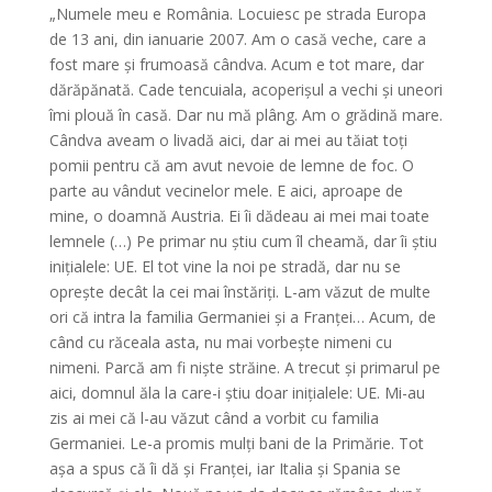
„Numele meu e România. Locuiesc pe strada Europa
de 13 ani, din ianuarie 2007. Am o casă veche, care a
fost mare și frumoasă cândva. Acum e tot mare, dar
dărăpănată. Cade tencuiala, acoperișul a vechi și uneori
îmi plouă în casă. Dar nu mă plâng. Am o grădină mare.
Cândva aveam o livadă aici, dar ai mei au tăiat toți
pomii pentru că am avut nevoie de lemne de foc. O
parte au vândut vecinelor mele. E aici, aproape de
mine, o doamnă Austria. Ei îi dădeau ai mei mai toate
lemnele (…) Pe primar nu știu cum îl cheamă, dar îi știu
inițialele: UE. El tot vine la noi pe stradă, dar nu se
oprește decât la cei mai înstăriți. L-am văzut de multe
ori că intra la familia Germaniei și a Franței… Acum, de
când cu răceala asta, nu mai vorbește nimeni cu
nimeni. Parcă am fi niște străine. A trecut și primarul pe
aici, domnul ăla la care-i știu doar inițialele: UE. Mi-au
zis ai mei că l-au văzut când a vorbit cu familia
Germaniei. Le-a promis mulți bani de la Primărie. Tot
așa a spus că îi dă și Franței, iar Italia și Spania se