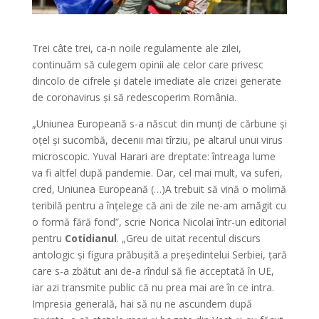
Trei câte trei, ca-n noile regulamente ale zilei,
continuăm să culegem opinii ale celor care privesc
dincolo de cifrele și datele imediate ale crizei generate
de coronavirus și să redescoperim România.
„Uniunea Europeană s-a născut din munți de cărbune și
oțel și sucombă, decenii mai tîrziu, pe altarul unui virus
microscopic. Yuval Harari are dreptate: întreaga lume
va fi altfel după pandemie. Dar, cel mai mult, va suferi,
cred, Uniunea Europeană (…)A trebuit să vină o molimă
teribilă pentru a înțelege că ani de zile ne-am amăgit cu
o formă fără fond”, scrie Norica Nicolai într-un editorial
pentru
Cotidianul
. „Greu de uitat recentul discurs
antologic și figura prăbușită a președintelui Serbiei, țară
care s-a zbătut ani de-a rîndul să fie acceptată în UE,
iar azi transmite public că nu prea mai are în ce intra.
Impresia generală, hai să nu ne ascundem după