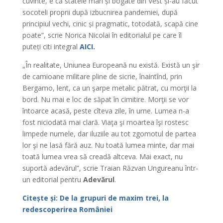
cuvinte, e că statele mari și bogate din Vest și-au făcut
socoteli proprii după izbucnirea pandemiei, după
principiul vechi, cinic și pragmatic, totodată, scapă cine
poate”, scrie Norica Nicolai în editorialul pe care îl
puteți citi integral
AICI.
„În realitate, Uniunea Europeană nu există. Există un şir
de camioane militare pline de sicrie, înaintînd, prin
Bergamo, lent, ca un şarpe metalic pătrat, cu morţii la
bord. Nu mai e loc de săpat în cimitire. Morţii se vor
întoarce acasă, peste cîteva zile, în urne. Lumea n-a
fost niciodată mai clară. Viaţa şi moartea îşi rostesc
limpede numele, dar iluziile au tot zgomotul de partea
lor şi ne lasă fără auz. Nu toată lumea minte, dar mai
toată lumea vrea să creadă altceva. Mai exact, nu
suportă adevărul”, scrie Traian Răzvan Ungureanu într-
un editorial pentru
Adevărul
.
Citește și: De la grupuri de maxim trei, la
redescoperirea României