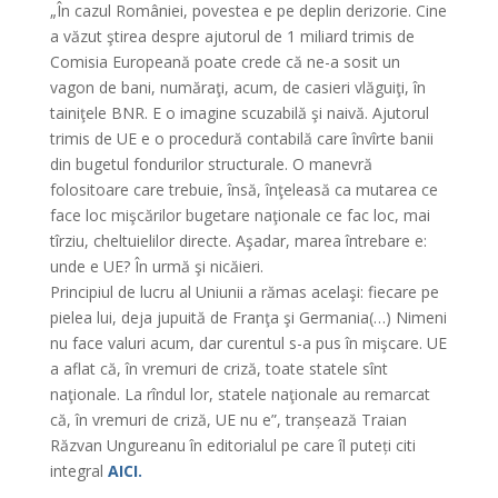
„În cazul României, povestea e pe deplin derizorie. Cine
a văzut ştirea despre ajutorul de 1 miliard trimis de
Comisia Europeană poate crede că ne-a sosit un
vagon de bani, număraţi, acum, de casieri vlăguiţi, în
tainiţele BNR. E o imagine scuzabilă şi naivă. Ajutorul
trimis de UE e o procedură contabilă care învîrte banii
din bugetul fondurilor structurale. O manevră
folositoare care trebuie, însă, înţeleasă ca mutarea ce
face loc mişcărilor bugetare naţionale ce fac loc, mai
tîrziu, cheltuielilor directe. Aşadar, marea întrebare e:
unde e UE? În urmă şi nicăieri.
Principiul de lucru al Uniunii a rămas acelaşi: fiecare pe
pielea lui, deja jupuită de Franţa şi Germania(…) Nimeni
nu face valuri acum, dar curentul s-a pus în mişcare. UE
a aflat că, în vremuri de criză, toate statele sînt
naţionale. La rîndul lor, statele naţionale au remarcat
că, în vremuri de criză, UE nu e”, tranșează Traian
Răzvan Ungureanu în editorialul pe care îl puteți citi
integral
AICI.