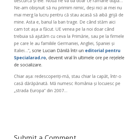
descurcă și ele. Nouă ne va da doar ce rămâne după…
Ne-am obișnuit să nu primim nimic, deși nici ai mei nu
mai merg la lucru pentru că stau acasă să aibă grijă de
mine. Asta e, banul la ban trage. De când stăm aici
cam tot așa a făcut. UE venea pe la noi doar când
trebuia să ajutăm cu ceva la Primărie, sau pe la firmele
pe care le au familiile Germaniei, Angliei, Spaniei și
Italiei…”
, scrie Lucian Dănilă într-un
editorial pentru
Specialarad.ro
, devenit viral în ultimele ore pe rețelele
de socializare.
Chiar așa: redescoperiți-mă, stau chiar la capăt, într-o
casă dărăpănată. Mă numesc România și locuiesc pe
„strada Europa” din 2007…
Submit a Comment