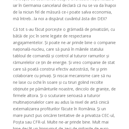
iar în Germania cancelarul declară că nu se va da înapoi
de la niciun fel de măsură ce-i poate salva economia,
mă întreb…la noi a dispărut cuvântul ăsta din DEX?
Că tot s-au făcut porcește o grămadă de privatizări, cu
bătăi de joc în serie legate de respectarea
angajamentelor. Și poate ne-ar prinde bine o companie
națională-nucleu, care să pună în mâinile statului
tabloul de comandă și control al tuturor ramurilor și
rămurelelor ce țin de energie. Și vreo companie de stat
care să poată construi efectiv autostrăzi, fie și prin
colaborare cu privați. Și niscai mecanisme care să nu
ne lase cu ochii în soare și cu tiruri golind recolte
obținute pe pământurile noastre, dincolo de granițe, de
firmele altora. Și o scuturare serioasă a tuturor
multinaționalelor care au adus la nivel de artă cinică
externalizarea profiturilor făcute în România. Și un
mare punct pus oricărei tentative de a privatiza CEC-ul,
Poșta sau CFR-ul. Multe ne-ar prinde bine. Mult mai
bine decât un împrumut de zeci de miliarde de euro