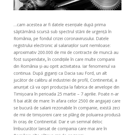
…cam acestea ar fi datele esențiale după prima
săptămână scursă sub spectrul stării de urgență în
România, pe fondul crizei coronavirusului. Datele
registrului electronic al salariaților sunt nemiloase:
aproximativ 200.000 de mii de contracte de muncă au
fost suspendate
,
în condițiile în care multe companii
din România și-au oprit activitatea. Iar fenomenul va
continua. După giganți ca Dacia sau Ford, un alt
jucător de calibru al industriei de profil, Continental, a
anunțat că va opri producția la fabrica de anvelope din
Timișoara în perioada 25 martie – 7 aprilie. Poate n-ar
fi bai atât de mare: în afara celor 2500 de angajați care
se bucură de salarii rezonabile în companie, există zeci
de mii de timișoreni care se plâng de poluarea produsă
în oraș de Continental. Dar e un semnal deloc
îmbucurător lansat de compania care mai are în