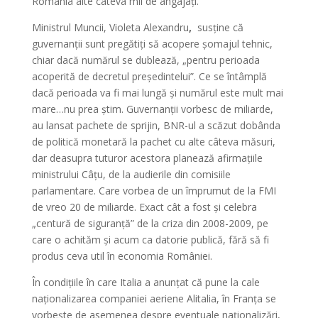
România alte câteva mii de angajați.
Ministrul Muncii, Violeta Alexandru
,
susține că
guvernanții sunt pregătiți să acopere șomajul tehnic,
chiar dacă numărul se dublează, „pentru perioada
acoperită de decretul președintelui”. Ce se întâmplă
dacă perioada va fi mai lungă și numărul este mult mai
mare…nu prea știm. Guvernanții vorbesc de miliarde,
au lansat pachete de sprijin, BNR-ul a scăzut dobânda
de politică monetară la pachet cu alte câteva măsuri,
dar deasupra tuturor acestora planează afirmațiile
ministrului Câțu, de la audierile din comisiile
parlamentare. Care vorbea de un împrumut de la FMI
de vreo 20 de miliarde. Exact cât a fost și celebra
„centură de siguranță” de la criza din 2008-2009, pe
care o achităm și acum ca datorie publică, fără să fi
produs ceva util în economia României.
În condițiile în care Italia a anunțat că pune la cale
naționalizarea companiei aeriene Alitalia, în Franța se
vorbește de asemenea despre eventuale naționalizări,