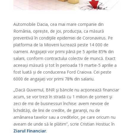
Automobile Dacia, cea mai mare companie din
România, oprește, de joi, producţia, ca măsură
preventivă în condiţiile epidemiei de Coronavirus. Pe
platforma de la Mioveni lucrează peste 14 000 de
oameni. Angajații vor primi până pe 5 aprilie 85% din
salarii, conform contractului colectiv de muncă. Exact
aceeași măsură și tot în perioada 19 martie-5 aprilie a
fost luată și de conducerea Ford Craiova. Cei peste
6000 de angajați vor primi 78% din salariu.
„Dacă Guvernul, BNR şi băncile nu acţionează financiar
acum, se vor trezi în stradă cu 1 milion de şomeri şi
zeci de mii de businessuri închise: avem nevoie de
lichidităţi, de linii de credite, de garanţii, nu de
amânarea taxelor sau a creditelor, pe care oricum nu
aveam de unde să le plătim”, scrie Cristian Hostiuc în
Ziarul Financiar
.