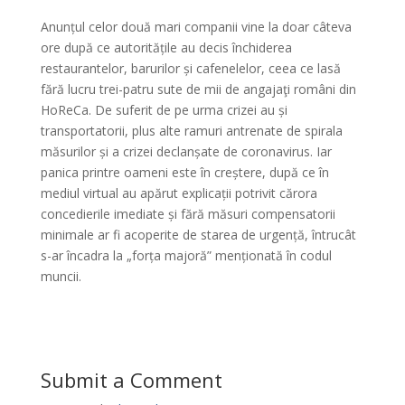
Anunțul celor două mari companii vine la doar câteva
ore după ce autoritățile au decis închiderea
restaurantelor, barurilor și cafenelelor, ceea ce lasă
fără lucru trei-patru sute de mii de angajaţi români din
HoReCa. De suferit de pe urma crizei au și
transportatorii, plus alte ramuri antrenate de spirala
măsurilor și a crizei declanșate de coronavirus. Iar
panica printre oameni este în creștere, după ce în
mediul virtual au apărut explicații potrivit cărora
concedierile imediate și fără măsuri compensatorii
minimale ar fi acoperite de starea de urgență, întrucât
s-ar încadra la „forța majoră” menționată în codul
muncii.
Submit a Comment