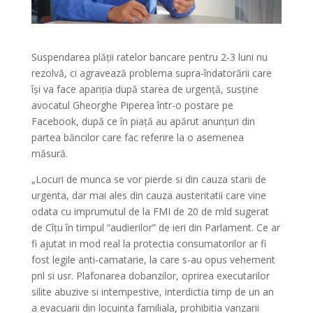
Suspendarea plății ratelor bancare pentru 2-3 luni nu
rezolvă, ci agravează problema supra-îndatorării care
își va face apariția după starea de urgență, susține
avocatul Gheorghe Piperea într-o postare pe
Facebook, după ce în piață au apărut anunțuri din
partea băncilor care fac referire la o asemenea
măsură.
„Locuri de munca se vor pierde si din cauza starii de
urgenta, dar mai ales din cauza austeritatii care vine
odata cu imprumutul de la FMI de 20 de mld sugerat
de Cîțu în timpul “audierilor” de ieri din Parlament. Ce ar
fi ajutat in mod real la protectia consumatorilor ar fi
fost legile anti-camatarie, la care s-au opus vehement
pnl si usr. Plafonarea dobanzilor, oprirea executarilor
silite abuzive si intempestive, interdictia timp de un an
a evacuarii din locuinta familiala, prohibitia vanzarii