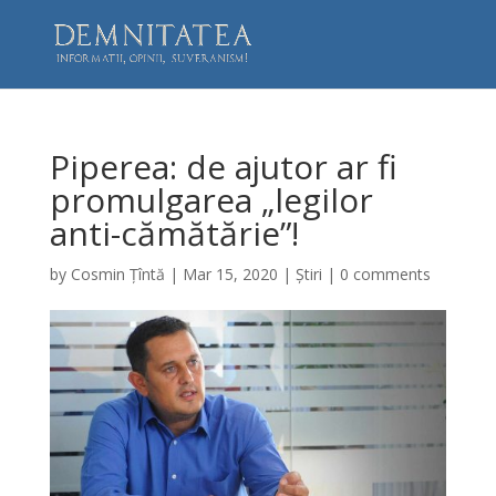
Piperea: de ajutor ar fi
promulgarea „legilor
anti-cămătărie”!
by
Cosmin Țîntă
|
Mar 15, 2020
|
Știri
|
0 comments