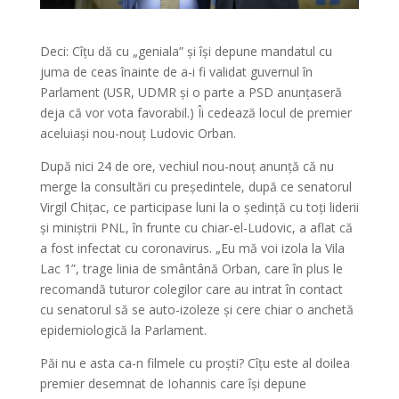
Deci: Cîțu dă cu „geniala” și își depune mandatul cu
juma de ceas înainte de a-i fi validat guvernul în
Parlament (USR, UDMR și o parte a PSD anunțaseră
deja că vor vota favorabil.) Îi cedează locul de premier
aceluiași nou-nouț Ludovic Orban.
După nici 24 de ore, vechiul nou-nouț anunță că nu
merge la consultări cu președintele, după ce senatorul
Virgil Chițac, ce participase luni la o ședință cu toți liderii
și miniștrii PNL, în frunte cu chiar-el-Ludovic, a aflat că
a fost infectat cu coronavirus. „Eu mă voi izola la Vila
Lac 1”, trage linia de smântână Orban, care în plus le
recomandă tuturor colegilor care au intrat în contact
cu senatorul să se auto-izoleze și cere chiar o anchetă
epidemiologică la Parlament.
Păi nu e asta ca-n filmele cu proști? Cîțu este al doilea
premier desemnat de Iohannis care își depune