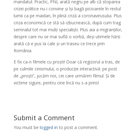
mandatul. Practic, PNL arată negru pe alb că stoparea
crizei politice nu-i convine și își bagă picioarele în restul
lumii ca pe maidan, în plină criză a coronavirusului. Plus
criza economică ce stă să izbucnească, după cum trag
semnalul tot mai mulți specialiști. Plus aia a migranților,
despre care nu se mai suflă o vorbă, deși utimele hărți
arată că e pus la cale și un traseu ce trece prin
România.
E fix ca-n filmele cu proști! Doar că regizorul a tras, de
pe culmile cinismului, o producție interactivă: pe post
de „proști”, jucăm noi, cei care urmărim filmul. Și de
victime sigure, pentru cine încă nu s-a prins!
Submit a Comment
You must be
logged in
to post a comment.