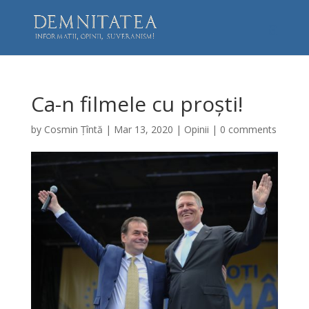
Ca-n filmele cu proști!
by
Cosmin Țîntă
|
Mar 13, 2020
|
Opinii
|
0 comments