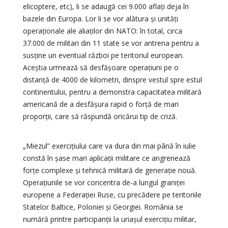
elicoptere, etc), li se adaugă cei 9.000 aflați deja în
bazele din Europa. Lor li se vor alătura și unități
operaționale ale aliaților din NATO: în total, circa
37.000 de militari din 11 state se vor antrena pentru a
susține un eventual război pe teritoriul european.
Aceștia urmează să desfășoare operațiuni pe o
distanță de 4000 de kilometri, dinspre vestul spre estul
continentului, pentru a demonstra capacitatea militară
americană de a desfășura rapid o forță de mari
proporții, care să răspundă oricărui tip de criză.
„Miezul” exercițiului care va dura din mai până în iulie
constă în șase mari aplicații militare ce angrenează
forțe complexe și tehnică militară de generație nouă.
Operațiunile se vor concentra de-a lungul graniței
europene a Federației Ruse, cu precădere pe teritoriile
Statelor Baltice, Poloniei și Georgiei. România se
numără printre participanții la uriașul exercițiu militar,