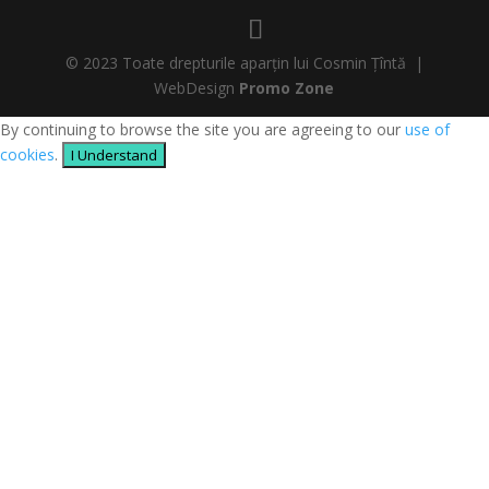
© 2023 Toate drepturile aparțin lui Cosmin Țîntă |
WebDesign
Promo Zone
By continuing to browse the site you are agreeing to our
use of
cookies
.
I Understand