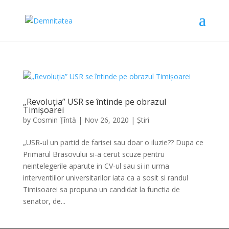
„Revoluția” USR se întinde pe obrazul
Timișoarei
by
Cosmin Țîntă
|
Nov 26, 2020
|
Știri
„USR-ul un partid de farisei sau doar o iluzie?? Dupa ce
Primarul Brasovului si-a cerut scuze pentru
neintelegerile aparute in CV-ul sau si in urma
interventiilor universitarilor iata ca a sosit si randul
Timisoarei sa propuna un candidat la functia de
senator, de...