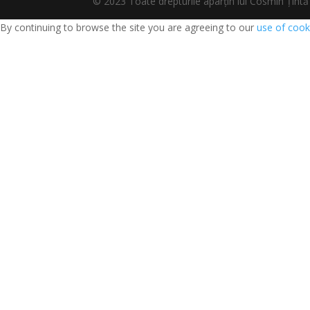
© 2023 Toate drepturile aparțin lui Cosmin Țî
By continuing to browse the site you are agreeing to our
use of cook