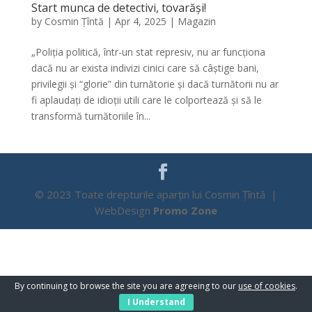
Start munca de detectivi, tovarăși!
by
Cosmin Țîntă
|
Apr 4, 2025
|
Magazin
„Poliția politică, într-un stat represiv, nu ar funcționa
dacă nu ar exista indivizi cinici care să câștige bani,
privilegii și “glorie” din turnătorie și dacă turnătorii nu ar
fi aplaudați de idioții utili care le colportează și să le
transformă turnătoriile în...
© 2023 Toate drepturile aparțin lui Cosmin Țîntă |
WebDesign
Promo Zone
By continuing to browse the site you are agreeing to our
use of cookies
.
I Understand