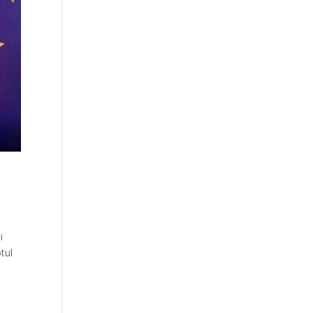
i
tul