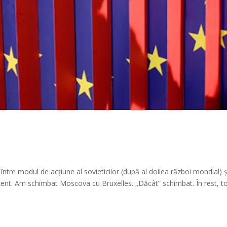
între modul de acțiune al sovieticilor (după al doilea război mondial) ș
ezent. Am schimbat Moscova cu Bruxelles. „Dăcât” schimbat. În rest, to