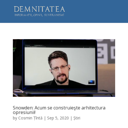
Snowden: Acum se construieşte arhitectura
opresiunii!
by
Cosmin Țîntă
|
Sep 5, 2020
|
Știri