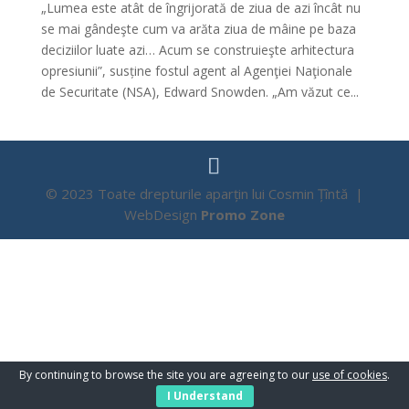
„Lumea este atât de îngrijorată de ziua de azi încât nu
se mai gândeşte cum va arăta ziua de mâine pe baza
deciziilor luate azi… Acum se construieşte arhitectura
opresiunii”, susține fostul agent al Agenţiei Naţionale
de Securitate (NSA), Edward Snowden. „Am văzut ce...
© 2023 Toate drepturile aparțin lui Cosmin Țîntă |
WebDesign
Promo Zone
By continuing to browse the site you are agreeing to our
use of cookies
.
I Understand