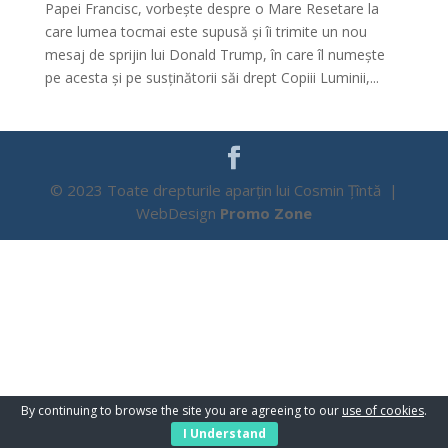
Papei Francisc, vorbește despre o Mare Resetare la
care lumea tocmai este supusă și îi trimite un nou
mesaj de sprijin lui Donald Trump, în care îl numește
pe acesta și pe susținătorii săi drept Copiii Luminii,...
© 2023 Toate drepturile aparțin lui Cosmin Țîntă |
WebDesign
Promo Zone
By continuing to browse the site you are agreeing to our
use of cookies
.
I Understand