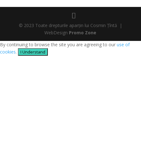
© 2023 Toate drepturile aparțin lui Cosmin Țîntă |
WebDesign
Promo Zone
By continuing to browse the site you are agreeing to our
use of
cookies
.
I Understand