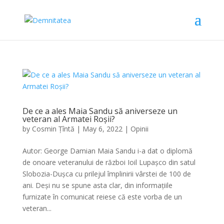
De ce a ales Maia Sandu să aniverseze un
veteran al Armatei Roșii?
by
Cosmin Țîntă
|
May 6, 2022
|
Opinii
Autor: George Damian Maia Sandu i-a dat o diplomă
de onoare veteranului de război Ioil Lupașco din satul
Slobozia-Dușca cu prilejul împlinirii vârstei de 100 de
ani. Deși nu se spune asta clar, din informațiile
furnizate în comunicat reiese că este vorba de un
veteran...