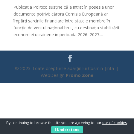
Publicația Politico susține că a intrat în posesia unor
documente potrivit cărora Comisia Europeană ar
împărți sarcinile financiare între statele membre în
funcție de venitul național brut, cu destinația stabilizării
economiei ucrainene în perioada 2026–2027....
© 2023 Toate drepturile aparțin lui Cosmin Țîntă |
WebDesign
Promo Zone
By continuing to browse the site you are agreeing to our
use of cookies
.
I Understand