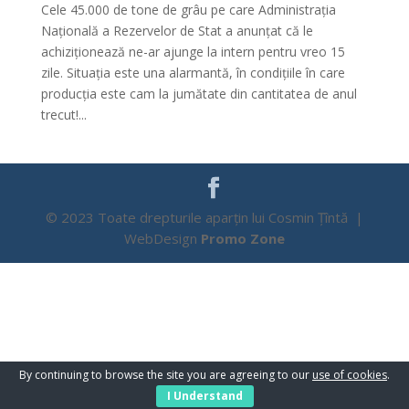
Cele 45.000 de tone de grâu pe care Administrația
Națională a Rezervelor de Stat a anunțat că le
achiziționează ne-ar ajunge la intern pentru vreo 15
zile. Situația este una alarmantă, în condițiile în care
producția este cam la jumătate din cantitatea de anul
trecut!...
© 2023 Toate drepturile aparțin lui Cosmin Țîntă |
WebDesign
Promo Zone
By continuing to browse the site you are agreeing to our
use of cookies
.
I Understand