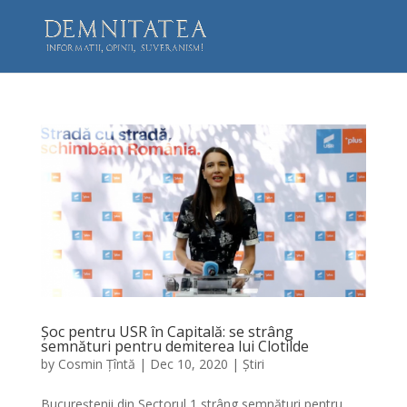
Șoc pentru USR în Capitală: se strâng
semnături pentru demiterea lui Clotilde
by
Cosmin Țîntă
|
Dec 10, 2020
|
Știri
Bucureștenii din Sectorul 1 strâng semnături pentru