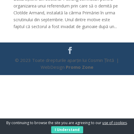
organizarea unui referendum prin care să o demită pe
Clotilde Armand, instalată la cârma Primăriei în urma
scrutinului din septembrie. Unul dintre motive este
faptul că sectorul a fost invadat de gunoaie după un...
© 2023 Toate drepturile aparțin lui Cosmin Țîntă |
WebDesign
Promo Zone
By continuing to browse the site you are agreeing to our
use of cookies
.
I Understand