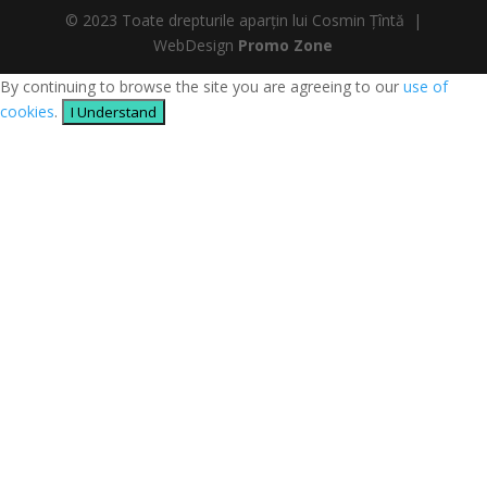
© 2023 Toate drepturile aparțin lui Cosmin Țîntă |
WebDesign
Promo Zone
By continuing to browse the site you are agreeing to our
use of
cookies
.
I Understand