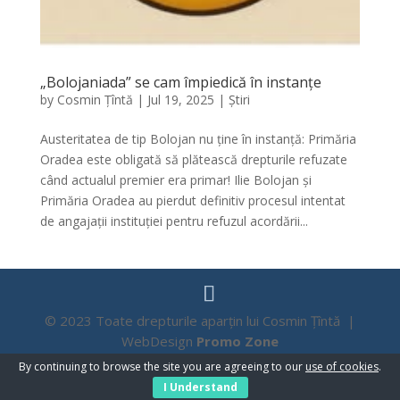
„Bolojaniada” se cam împiedică în instanțe
by
Cosmin Țîntă
|
Jul 19, 2025
|
Știri
Austeritatea de tip Bolojan nu ține în instanță: Primăria
Oradea este obligată să plătească drepturile refuzate
când actualul premier era primar! Ilie Bolojan și
Primăria Oradea au pierdut definitiv procesul intentat
de angajații instituției pentru refuzul acordării...
© 2023 Toate drepturile aparțin lui Cosmin Țîntă |
WebDesign
Promo Zone
By continuing to browse the site you are agreeing to our
use of cookies
.
I Understand