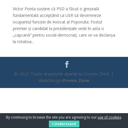
Victor Ponta susține că PSD a făcut o greșeală
fundamentală acceptând ca USR să desemneze
ocupantul funcției de Avocat al Poporului. Fostul
premier și candidat la prezidențiale vede în asta o
„capcană” pentru social-democrați, care se va declanșa
la rotativa...
© 2023 Toate drepturile aparțin lui Cosmin Țîntă |
WebDesign
Promo Zone
By continuing to browse the site you are agreeing to our
use of cookies
.
I Understand