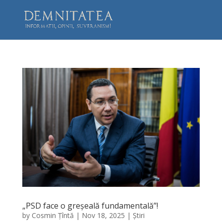
„PSD face o greșeală fundamentală”!
by
Cosmin Țîntă
|
Nov 18, 2025
|
Știri