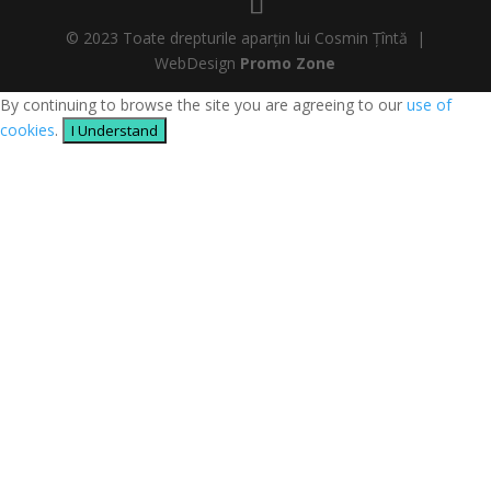
© 2023 Toate drepturile aparțin lui Cosmin Țîntă |
WebDesign
Promo Zone
By continuing to browse the site you are agreeing to our
use of
cookies
.
I Understand