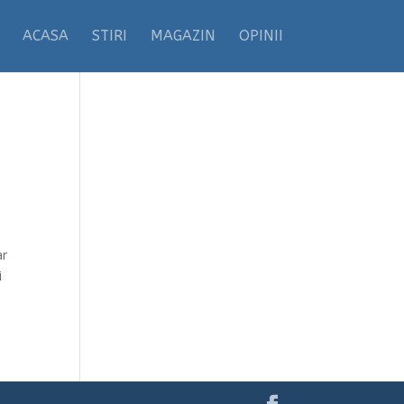
ACASA
STIRI
MAGAZIN
OPINII
ar
i