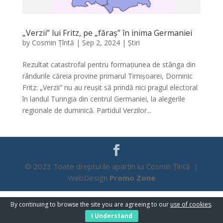
„Verzii” lui Fritz, pe „făraș” în inima Germaniei
by
Cosmin Țîntă
|
Sep 2, 2024
|
Știri
Rezultat catastrofal pentru formațiunea de stânga din
rândurile căreia provine primarul Timișoarei, Dominic
Fritz: „Verzii” nu au reușit să prindă nici pragul electoral
în landul Turingia din centrul Germaniei, la alegerile
regionale de duminică. Partidul Verzilor...
© 2023 Toate drepturile aparțin lui Cosmin Țîntă |
WebDesign
Promo Zone
By continuing to browse the site you are agreeing to our
use of cookies
.
I Understand