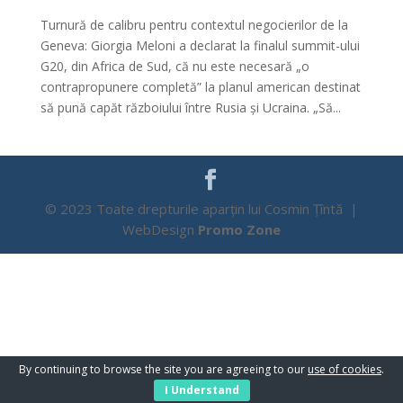
Turnură de calibru pentru contextul negocierilor de la
Geneva: Giorgia Meloni a declarat la finalul summit-ului
G20, din Africa de Sud, că nu este necesară „o
contrapropunere completă” la planul american destinat
să pună capăt războiului între Rusia și Ucraina. „Să...
© 2023 Toate drepturile aparțin lui Cosmin Țîntă |
WebDesign
Promo Zone
By continuing to browse the site you are agreeing to our
use of cookies
.
I Understand