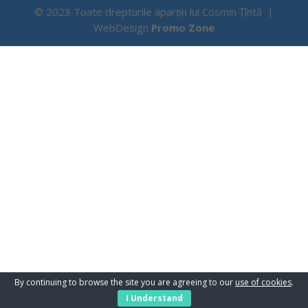
© 2023 Toate drepturile aparțin lui Cosmin Țîntă |
WebDesign
Promo Zone
By continuing to browse the site you are agreeing to our
use of cookies
.
I Understand