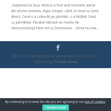
„Nașterea lui Iisus Hristos a fost acel moment astral
din istoria omenirii, după creație, când, în mod cu totul
direct, Cerul s-a coborât pe pământ, s-a întâlnit Cerul
cu pământul. Păcatul ridicase un munte de
nerecunoștință între om și Dumnezeu… Omul nu mai...
© 2023 Toate drepturile aparțin lui Cosmin Țîntă |
WebDesign
Promo Zone
By continuing to browse the site you are agreeing to our
use of cookies
.
I Understand