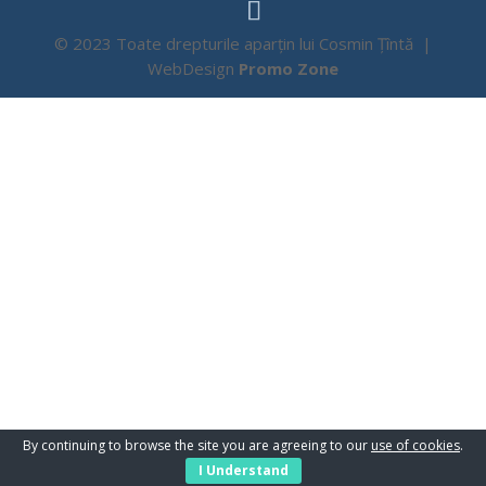
© 2023 Toate drepturile aparțin lui Cosmin Țîntă |
WebDesign
Promo Zone
By continuing to browse the site you are agreeing to our
use of cookies
.
I Understand