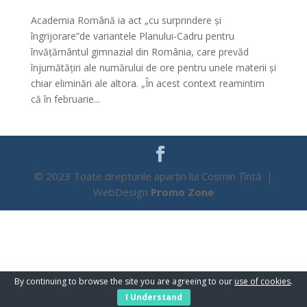
Academia Română ia act „cu surprindere și
îngrijorare”de variantele Planului-Cadru pentru
învățământul gimnazial din România, care prevăd
înjumătățiri ale numărului de ore pentru unele materii și
chiar eliminări ale altora. „În acest context reamintim
că în februarie...
© 2023 Toate drepturile aparțin lui Cosmin Țîntă |
WebDesign
Promo Zone
By continuing to browse the site you are agreeing to our
use of cookies
.
I Understand