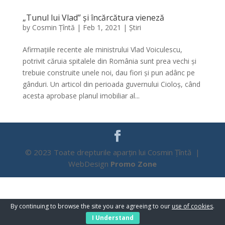
„Tunul lui Vlad” și încărcătura vieneză
by
Cosmin Țîntă
|
Feb 1, 2021
|
Știri
Afirmațiile recente ale ministrului Vlad Voiculescu,
potrivit căruia spitalele din România sunt prea vechi și
trebuie construite unele noi, dau fiori și pun adânc pe
gânduri. Un articol din perioada guvernului Cioloș, când
acesta aprobase planul imobiliar al...
© 2023 Toate drepturile aparțin lui Cosmin Țîntă |
WebDesign
Promo Zone
By continuing to browse the site you are agreeing to our
use of cookies
.
I Understand