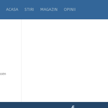
ACASA
STIRI
MAGAZIN
OPINII
roën