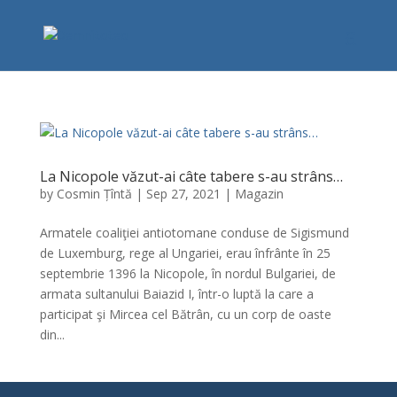
La Nicopole văzut-ai câte tabere s-au strâns…
by
Cosmin Țîntă
|
Sep 27, 2021
|
Magazin
Armatele coaliţiei antiotomane conduse de Sigismund
de Luxemburg, rege al Ungariei, erau înfrânte în 25
septembrie 1396 la Nicopole, în nordul Bulgariei, de
armata sultanului Baiazid I, într-o luptă la care a
participat şi Mircea cel Bătrân, cu un corp de oaste
din...