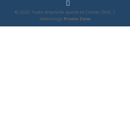
© 2023 Toate drepturile aparțin lui Cosmin Țîntă |
WebDesign
Promo Zone