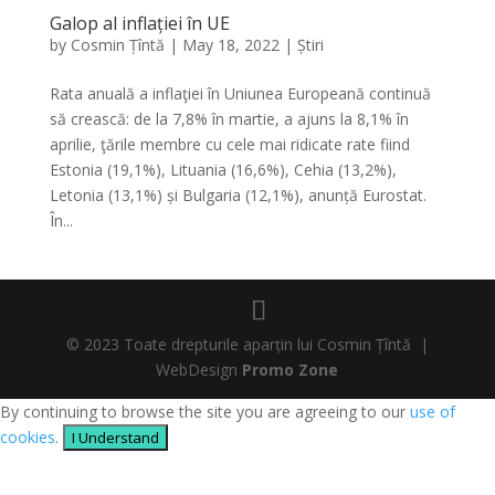
Galop al inflației în UE
by
Cosmin Țîntă
|
May 18, 2022
|
Știri
Rata anuală a inflaţiei în Uniunea Europeană continuă
să crească: de la 7,8% în martie, a ajuns la 8,1% în
aprilie, ţările membre cu cele mai ridicate rate fiind
Estonia (19,1%), Lituania (16,6%), Cehia (13,2%),
Letonia (13,1%) și Bulgaria (12,1%), anunță Eurostat.
În...
© 2023 Toate drepturile aparțin lui Cosmin Țîntă |
WebDesign
Promo Zone
By continuing to browse the site you are agreeing to our
use of
cookies
.
I Understand