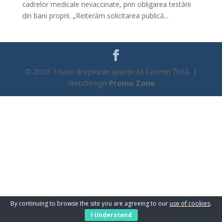
cadrelor medicale nevaccinate, prin obligarea testării
din bani proprii. „Reiterăm solicitarea publică...
© 2023 Toate drepturile aparțin lui Cosmin Țîntă |
WebDesign
Promo Zone
By continuing to browse the site you are agreeing to our
use of cookies
.
I Understand