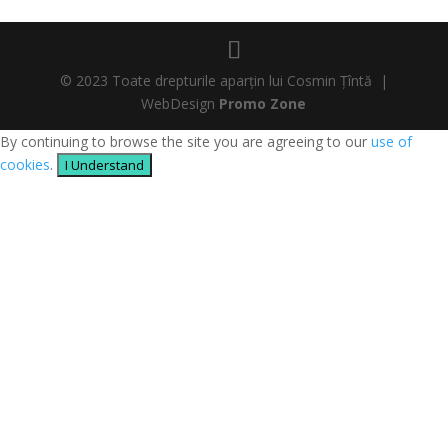
© 2023 Toate drepturile aparțin lui Cosmin Țîntă |
WebDesign
Promo Zone
By continuing to browse the site you are agreeing to our
use of
cookies
.
I Understand