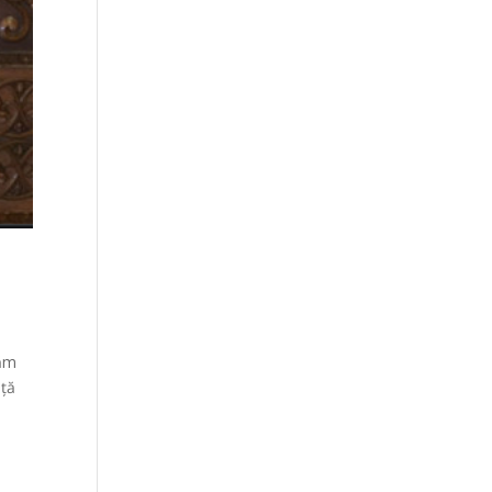
tăm
ață