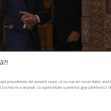
ă?!
rația președintelui din această seară, că nu mai am niciun dubiu: asis
is tocmai ne-a anunțat, cu superioritate și pretinsă grijă părintească f