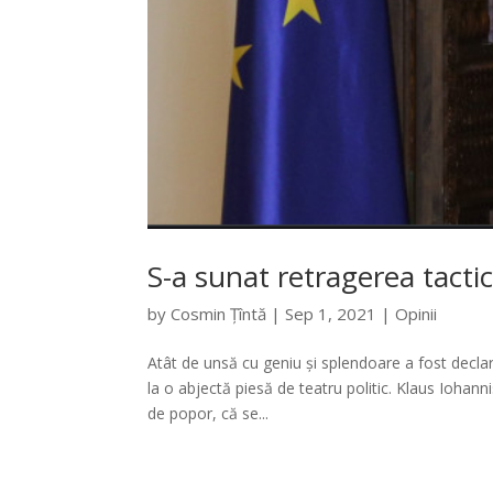
S-a sunat retragerea tactic
by
Cosmin Țîntă
|
Sep 1, 2021
|
Opinii
Atât de unsă cu geniu și splendoare a fost decla
la o abjectă piesă de teatru politic. Klaus Iohann
de popor, că se...