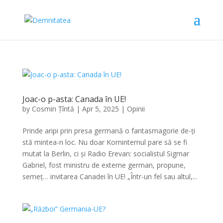
Joac-o p-asta: Canada în UE!
by
Cosmin Țîntă
|
Apr 5, 2025
|
Opinii
Prinde aripi prin presa germană o fantasmagorie de-ți
stă mintea-n loc. Nu doar Kominternul pare să se fi
mutat la Berlin, ci și Radio Erevan: socialistul Sigmar
Gabriel, fost ministru de externe german, propune,
semeț… invitarea Canadei în UE! „Într-un fel sau altul,...