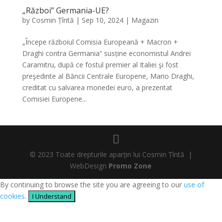
„Război” Germania-UE?
by
Cosmin Țîntă
|
Sep 10, 2024
|
Magazin
„Începe războiul Comisia Europeană + Macron +
Draghi contra Germania” susține economistul Andrei
Caramitru, după ce fostul premier al Italiei şi fost
preşedinte al Băncii Centrale Europene, Mario Draghi,
creditat cu salvarea monedei euro, a prezentat
Comisiei Europene...
© 2023 Toate drepturile aparțin lui Cosmin Țîntă |
WebDesign
Promo Zone
By continuing to browse the site you are agreeing to our
use of
cookies
.
I Understand