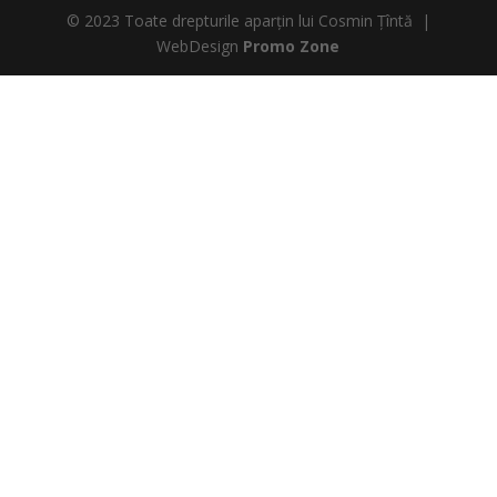
© 2023 Toate drepturile aparțin lui Cosmin Țîntă |
WebDesign
Promo Zone