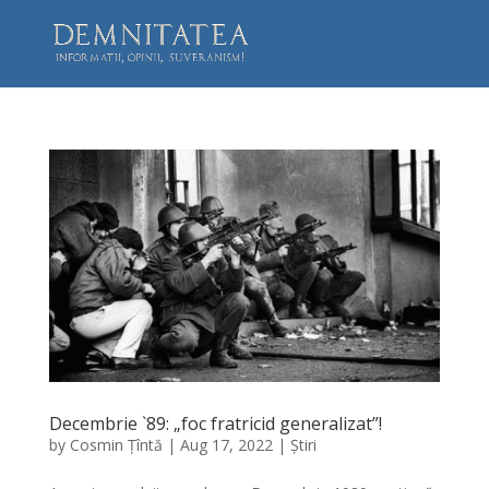
Decembrie `89: „foc fratricid generalizat”!
by
Cosmin Țîntă
|
Aug 17, 2022
|
Știri