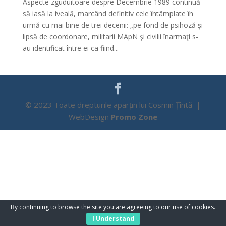
Aspecte zguduitoare despre Decembrie 1989 continuă
să iasă la iveală, marcând definitiv cele întâmplate în
urmă cu mai bine de trei decenii: „pe fond de psihoză şi
lipsă de coordonare, militarii MApN şi civilii înarmaţi s-
au identificat între ei ca fiind...
© 2023 Toate drepturile aparțin lui Cosmin Țîntă |
WebDesign
Promo Zone
By continuing to browse the site you are agreeing to our
use of cookies
.
I Understand