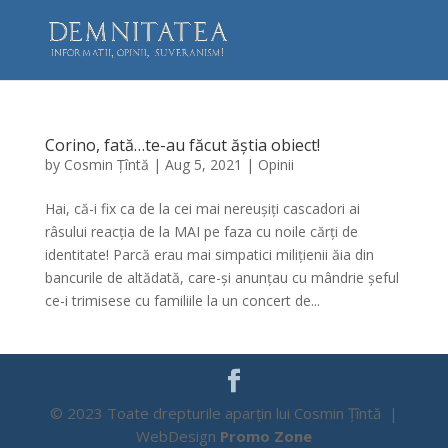
Corino, fată…te-au făcut ăștia obiect!
by
Cosmin Țîntă
|
Aug 5, 2021
|
Opinii
Hai, că-i fix ca de la cei mai nereușiți cascadori ai
râsului reacția de la MAI pe faza cu noile cărți de
identitate! Parcă erau mai simpatici milițienii ăia din
bancurile de altădată, care-și anunțau cu mândrie șeful
ce-i trimisese cu familiile la un concert de...
© 2023 Toate drepturile aparțin lui Cosmin Țîntă |
WebDesign
Promo Zone