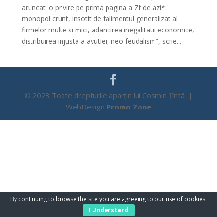
aruncati o privire pe prima pagina a Zf de azi*:
monopol crunt, insotit de falimentul generalizat al
firmelor multe si mici, adancirea inegalitatii economice,
distribuirea injusta a avutiei, neo-feudalism”, scrie...
© 2023 Toate drepturile aparțin lui Cosmin Țîntă |
WebDesign
Promo Zone
By continuing to browse the site you are agreeing to our
use of cookies
.
I Understand