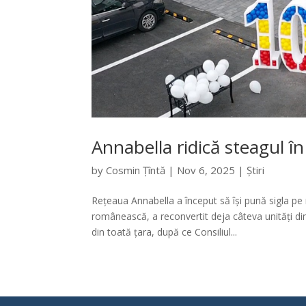
Annabella ridică steagul în
by
Cosmin Țîntă
|
Nov 6, 2025
|
Știri
Rețeaua Annabella a început să își pună sigla p
românească, a reconvertit deja câteva unități d
din toată țara, după ce Consiliul...