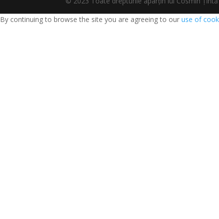
© 2023 Toate drepturile aparțin lui Cosmin Țî
By continuing to browse the site you are agreeing to our
use of cook