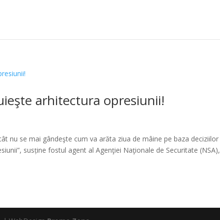
eşte arhitectura opresiunii!
ncât nu se mai gândeşte cum va arăta ziua de mâine pe baza deciziilor
iunii”, susține fostul agent al Agenţiei Naţionale de Securitate (NSA)