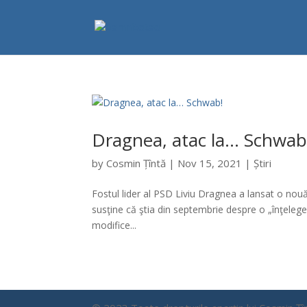
Dragnea, atac la… Schwab
by
Cosmin Țîntă
|
Nov 15, 2021
|
Știri
Fostul lider al PSD Liviu Dragnea a lansat o nouă 
susţine că ştia din septembrie despre o „înţelege
modifice...