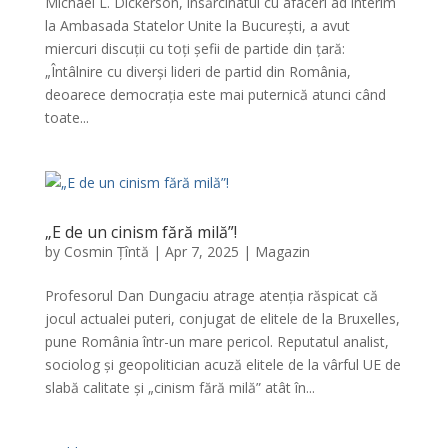
Michael L. Dickerson, însărcinatul cu afaceri ad interim
la Ambasada Statelor Unite la București, a avut
miercuri discuții cu toți șefii de partide din țară:
„Întâlnire cu diverși lideri de partid din România,
deoarece democrația este mai puternică atunci când
toate...
„E de un cinism fără milă”!
by
Cosmin Țîntă
|
Apr 7, 2025
|
Magazin
Profesorul Dan Dungaciu atrage atenția răspicat că
jocul actualei puteri, conjugat de elitele de la Bruxelles,
pune România într-un mare pericol. Reputatul analist,
sociolog și geopolitician acuză elitele de la vârful UE de
slabă calitate și „cinism fără milă” atât în...