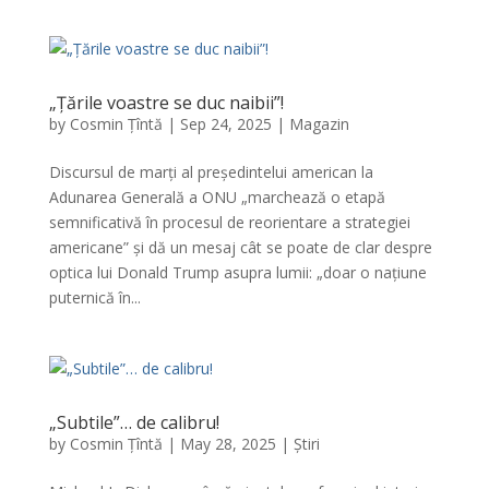
„Țările voastre se duc naibii”!
by
Cosmin Țîntă
|
Sep 24, 2025
|
Magazin
Discursul de marți al președintelui american la
Adunarea Generală a ONU „marchează o etapă
semnificativă în procesul de reorientare a strategiei
americane” și dă un mesaj cât se poate de clar despre
optica lui Donald Trump asupra lumii: „doar o națiune
puternică în...
„Subtile”… de calibru!
by
Cosmin Țîntă
|
May 28, 2025
|
Știri