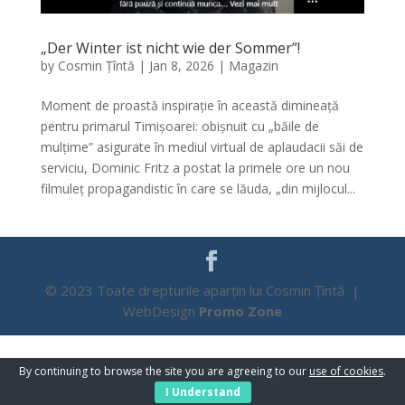
„Der Winter ist nicht wie der Sommer”!
by
Cosmin Țîntă
|
Jan 8, 2026
|
Magazin
Moment de proastă inspirație în această dimineață
pentru primarul Timișoarei: obișnuit cu „băile de
mulțime” asigurate în mediul virtual de aplaudacii săi de
serviciu, Dominic Fritz a postat la primele ore un nou
filmuleț propagandistic în care se lăuda, „din mijlocul...
© 2023 Toate drepturile aparțin lui Cosmin Țîntă |
WebDesign
Promo Zone
By continuing to browse the site you are agreeing to our
use of cookies
.
I Understand