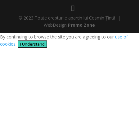
© 2023 Toate drepturile aparțin lui Cosmin Țîntă |
WebDesign
Promo Zone
By continuing to browse the site you are agreeing to our
use of
cookies
.
I Understand