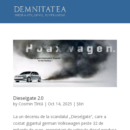
Dieselgate 2.0
by
Cosmin Țîntă
|
Oct 14, 2025
|
Știri
La un deceniu de la scandalul „Dieselgate”, care a
costat gigantul german Volkswagen peste 32 de
miliarde de euro, proprietarii de vehicule diesel produse