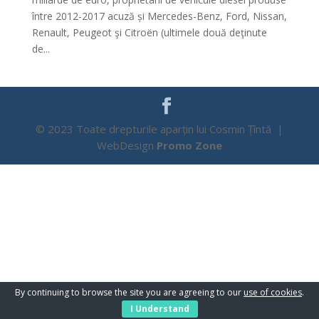
între 2012-2017 acuză și Mercedes-Benz, Ford, Nissan,
Renault, Peugeot şi Citroën (ultimele două deţinute
de...
© 2023 Toate drepturile aparțin lui Cosmin Țîntă |
WebDesign
Promo Zone
By continuing to browse the site you are agreeing to our
use of cookies
.
I Understand