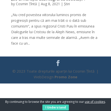
by
Cosmin Țîntă
|
Aug 8, 2021
|
Știri
„Nu cred povestea viitorului luminos promis de
progresiști pentru că am mai trăit-o o dată sub
comunism”, a spus regizorul Cristi Puiu în emisiunea
Dialogurile lui Cristoiu de la Aleph News, emisiune în
care a tras mai multe semnale de alarmă. „Avem de a
face cu un...
© 2023 Toate drepturile aparțin lui Cosmin Țîntă |
WebDesign
Promo Zone
By continuing to browse the site you are agreeing to our
use of cookies
.
I Understand