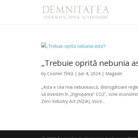
„Trebuie oprită nebunia as
by
Cosmin Țîntă
|
Jun 4, 2024
|
Magazin
„Asta e cea mai nebunească, distrugătoare regle
să investim în „îngroparea” CO2”, scrie economi
Zero Industry Act (NZIA). Voce...