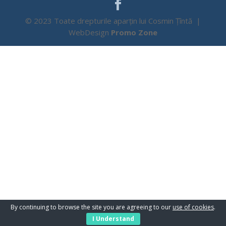
© 2023 Toate drepturile aparțin lui Cosmin Țîntă |
WebDesign
Promo Zone
By continuing to browse the site you are agreeing to our
use of cookies
.
I Understand