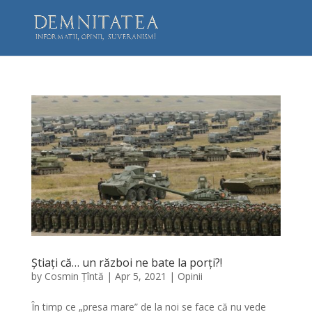
Știați că… un război ne bate la porți?!
by
Cosmin Țîntă
|
Apr 5, 2021
|
Opinii
În timp ce „presa mare” de la noi se face că nu vede