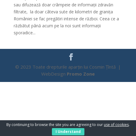
sau difuzează doar crâmpeie de informații zdravăn
filtrate, la doar câteva sute de kilometri de granița
României se fac pregătiri intense de război. Ceea ce a
răzbătut până acum pe la noi sunt informații
sporadice...
© 2023 Toate drepturile aparțin lui Cosmin Țîntă |
WebDesign
Promo Zone
By continuing to browse the site you are agreeing to our
use of cookies
.
I Understand